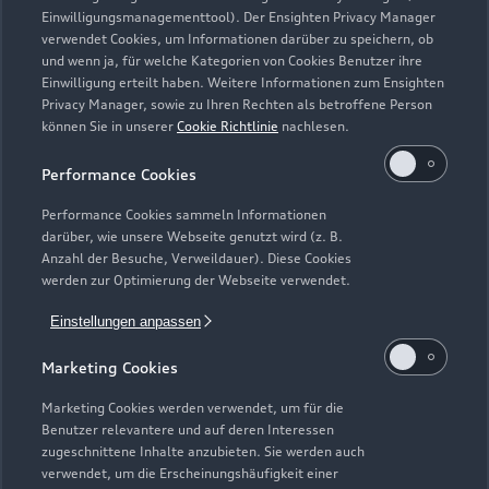
Einwilligungsmanagementtool). Der Ensighten Privacy Manager
Zurück nach oben
verwendet Cookies, um Informationen darüber zu speichern, ob
und wenn ja, für welche Kategorien von Cookies Benutzer ihre
Einwilligung erteilt haben. Weitere Informationen zum Ensighten
Modelle
Privacy Manager, sowie zu Ihren Rechten als betroffene Person
können Sie in unserer
Cookie Richtlinie
nachlesen.
Kaufen & leasen
Alle Modelle
Performance Cookies
Modelle vergleichen
Service & Zubehör
Performance Cookies sammeln Informationen
Neuwagensuche
darüber, wie unsere Webseite genutzt wird (z. B.
Elektromodelle
Anzahl der Besuche, Verweildauer). Diese Cookies
Gebrauchtwagensuche
Support
werden zur Optimierung der Webseite verwendet.
Saisonale Angebote
Plug-in-Hybride
Gebrauchtwagen
Einstellungen anpassen
Audi Services
Über Audi
Kundenservice
Finanzierung
Marketing Cookies
Garantie
Händlersuche
Aktionen & Angebote
Unternehmen
Marketing Cookies werden verwendet, um für die
Audi digital services
Benutzer relevantere und auf deren Interessen
Audi Code
Geschäftskunden
Karriere
zugeschnittene Inhalte anzubieten. Sie werden auch
myAudi
verwendet, um die Erscheinungshäufigkeit einer
Häufige Fragen (FAQ)