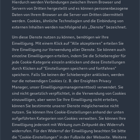
Hierdurch werden Verbindungen zwischen Ihrem Browser und
Servern von Dritten hergestellt und es können personenbezogene
Daten von Ihrem Browser an die Server von Dritten übermittelt
Wir beraten Sie gerne
werden. Cookies, ähnliche Technologien und die Einbindung von
externen Inhalten werden nachfolgend als „Dienste“ bezeichnet.
Hier finden Sie die passenden Ansprechpartnerinnen
Um diese Dienste nutzen zu können, benötigen wir Ihre
und Ansprechpartner.
Einwilligung. Mit einem Klick auf "Alle akzeptieren" erteilen Sie
Ihre Einwilligung zur Verwendung aller Dienste. Sie können auch
einzelne Einwilligungen erteilen, indem Sie die Schieberegler für
Zur Teamübersicht
jede Cookie-Kategorie einzeln anklicken und diese Einstellungen
durch Klicken auf "Einstellungen speichern und fortfahren"
speichern. Falls Sie keinen der Schieberegler anklicken, werden
nur die notwendigen Cookies (z. B. der Ensighten Privacy
Manager, unser Einwilligungsmanagementtool) verwendet. Sie
sind nicht gesetzlich verpflichtet, in die Verwendung von Cookies
einzuwilligen, aber wenn Sie Ihre Einwilligung nicht erteilen,
können Sie bestimmte unserer Dienste möglicherweise nicht
nutzen. Sie können Ihre Cookie-Einstellungen anhand der unten
Serviceberater kontaktieren
aufgeführten Kategorien von Cookies verwalten. Sie können Ihre
Einwilligung jederzeit mit Wirkung zum Zeitpunkt des Widerrufs
widerrufen. Für den Widerruf der Einwilligung beachten Sie bitte
die "Cookie-Einstellungen" in der Fußzeile der Webseite. Weitere